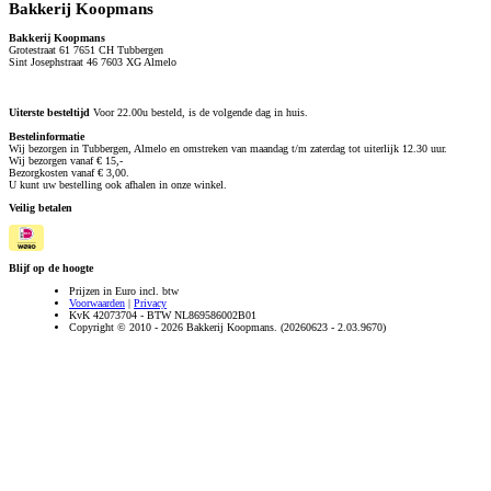
Bakkerij Koopmans
Bakkerij Koopmans
Grotestraat 61 7651 CH Tubbergen
Sint Josephstraat 46 7603 XG Almelo
Uiterste besteltijd
Voor 22.00u besteld, is de volgende dag in huis.
Bestelinformatie
Wij bezorgen in Tubbergen, Almelo en omstreken van maandag t/m zaterdag tot uiterlijk 12.30 uur.
Wij bezorgen vanaf € 15,-
Bezorgkosten vanaf € 3,00.
U kunt uw bestelling ook afhalen in onze winkel.
Veilig betalen
Blijf op de hoogte
Prijzen in Euro incl. btw
Voorwaarden
|
Privacy
KvK 42073704 - BTW NL869586002B01
Copyright © 2010 - 2026 Bakkerij Koopmans. (20260623 - 2.03.9670)