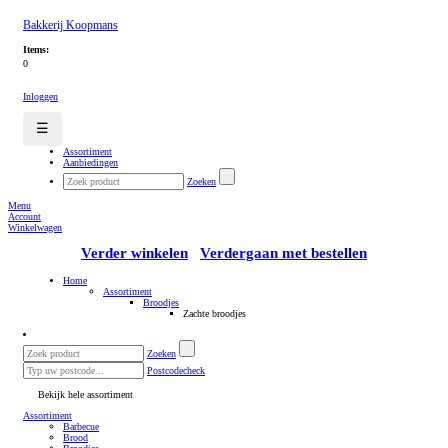
Bakkerij Koopmans
Items:
0
Inloggen
☰
Assortiment
Aanbiedingen
Zoeken
Menu
Account
Winkelwagen
Verder winkelen
Verdergaan met bestellen
Home
Assortiment
Broodjes
Zachte broodjes
Zoeken
Postcodecheck
Bekijk hele assortiment
Assortiment
Barbecue
Brood