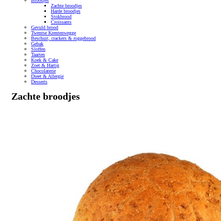
Broodjes
Zachte broodjes
Harde broodjes
Stokbrood
Croissants
Gevuld brood
Twentse Krentenwegge
Beschuit, crackers & roggebrood
Gebak
Sloffen
Taarten
Koek & Cake
Zoet & Hartig
Chocolaterie
Dieet & Allergie
Desserts
Zachte broodjes