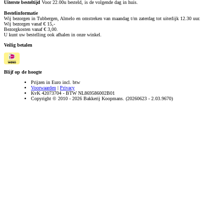
Uiterste besteltijd
Voor 22.00u besteld, is de volgende dag in huis.
Bestelinformatie
Wij bezorgen in Tubbergen, Almelo en omstreken van maandag t/m zaterdag tot uiterlijk 12.30 uur.
Wij bezorgen vanaf € 15,-
Bezorgkosten vanaf € 3,00.
U kunt uw bestelling ook afhalen in onze winkel.
Veilig betalen
Blijf op de hoogte
Prijzen in Euro incl. btw
Voorwaarden
|
Privacy
KvK 42073704 - BTW NL869586002B01
Copyright © 2010 - 2026 Bakkerij Koopmans. (20260623 - 2.03.9670)