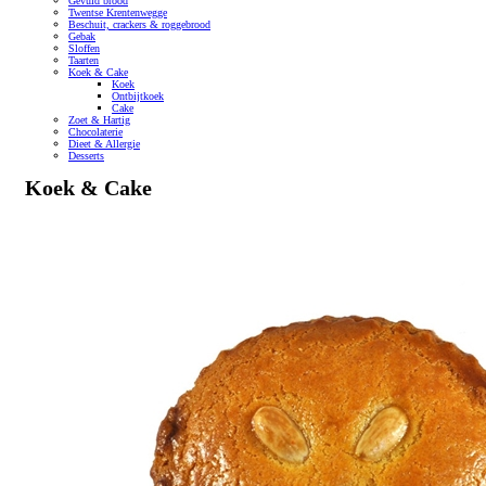
Gevuld brood
Twentse Krentenwegge
Beschuit, crackers & roggebrood
Gebak
Sloffen
Taarten
Koek & Cake
Koek
Ontbijtkoek
Cake
Zoet & Hartig
Chocolaterie
Dieet & Allergie
Desserts
Koek & Cake