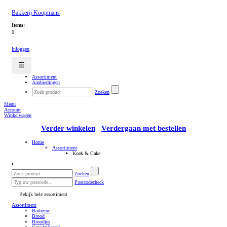
Bakkerij Koopmans
Items:
0
Inloggen
☰
Assortiment
Aanbiedingen
Zoeken
Menu
Account
Winkelwagen
Verder winkelen
Verdergaan met bestellen
Home
Assortiment
Koek & Cake
Zoeken
Postcodecheck
Bekijk hele assortiment
Assortiment
Barbecue
Brood
Broodjes