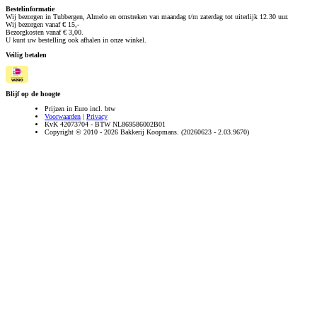
Bestelinformatie
Wij bezorgen in Tubbergen, Almelo en omstreken van maandag t/m zaterdag tot uiterlijk 12.30 uur.
Wij bezorgen vanaf € 15,-
Bezorgkosten vanaf € 3,00.
U kunt uw bestelling ook afhalen in onze winkel.
Veilig betalen
Blijf op de hoogte
Prijzen in Euro incl. btw
Voorwaarden
|
Privacy
KvK 42073704 - BTW NL869586002B01
Copyright © 2010 - 2026 Bakkerij Koopmans. (20260623 - 2.03.9670)