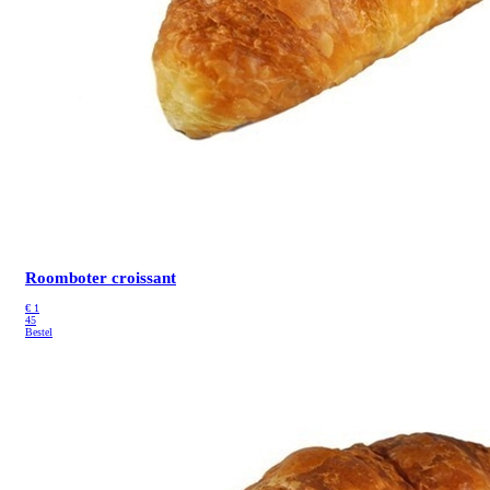
Roomboter croissant
€
1
45
Bestel