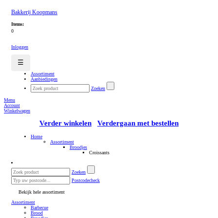
Bakkerij Koopmans
Items:
0
Inloggen
☰
Assortiment
Aanbiedingen
Zoeken
Menu
Account
Winkelwagen
Verder winkelen
Verdergaan met bestellen
Home
Assortiment
Broodjes
Croissants
Zoeken
Postcodecheck
Bekijk hele assortiment
Assortiment
Barbecue
Brood