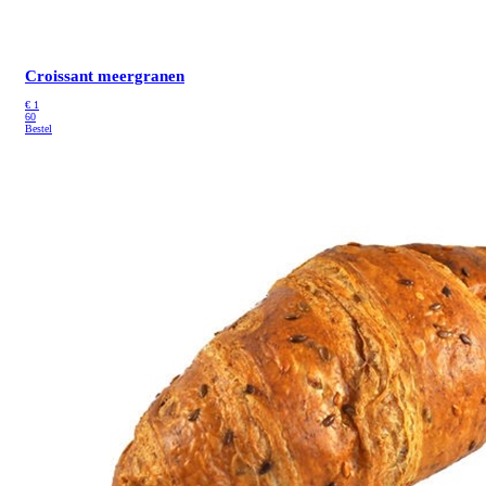
Croissant meergranen
€
1
60
Bestel