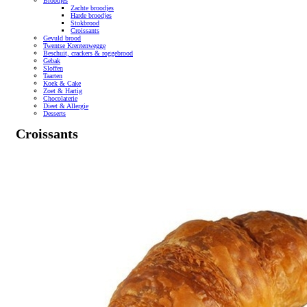
Broodjes
Zachte broodjes
Harde broodjes
Stokbrood
Croissants
Gevuld brood
Twentse Krentenwegge
Beschuit, crackers & roggebrood
Gebak
Sloffen
Taarten
Koek & Cake
Zoet & Hartig
Chocolaterie
Dieet & Allergie
Desserts
Croissants