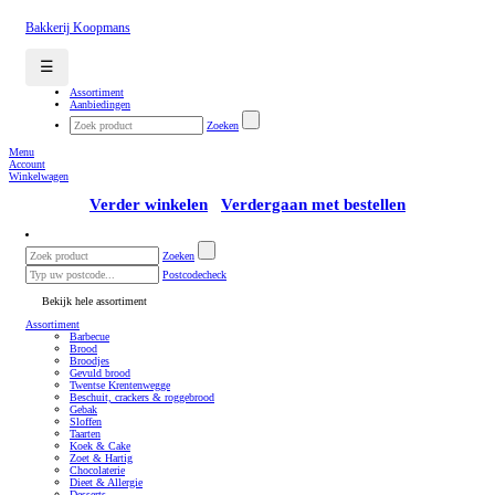
Bakkerij Koopmans
☰
Assortiment
Aanbiedingen
Zoeken
Menu
Account
Winkelwagen
Verder winkelen
Verdergaan met bestellen
Zoeken
Postcodecheck
Bekijk hele assortiment
Assortiment
Barbecue
Brood
Broodjes
Gevuld brood
Twentse Krentenwegge
Beschuit, crackers & roggebrood
Gebak
Sloffen
Taarten
Koek & Cake
Zoet & Hartig
Chocolaterie
Dieet & Allergie
Desserts