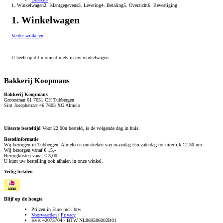
1. Winkelwagen
2. Klantgegevens
3. Levering
4. Betaling
5. Overzicht
6. Bevestiging
1. Winkelwagen
Verder winkelen
U heeft op dit moment niets in uw winkelwagen.
Bakkerij Koopmans
Bakkerij Koopmans
Grotestraat 61 7651 CH Tubbergen
Sint Josephstraat 46 7603 XG Almelo
Uiterste besteltijd
Voor 22.00u besteld, is de volgende dag in huis.
Bestelinformatie
Wij bezorgen in Tubbergen, Almelo en omstreken van maandag t/m zaterdag tot uiterlijk 12.30 uur.
Wij bezorgen vanaf € 15,-
Bezorgkosten vanaf € 3,00.
U kunt uw bestelling ook afhalen in onze winkel.
Veilig betalen
Blijf op de hoogte
Prijzen in Euro incl. btw
Voorwaarden
|
Privacy
KvK 42073704 - BTW NL869586002B01