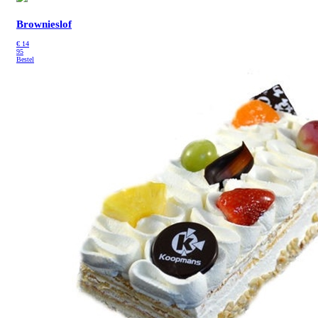
Brownieslof
€
14
95
Bestel