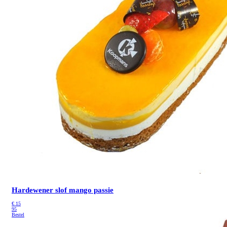
Hardewener slof mango passie
€
15
95
Bestel