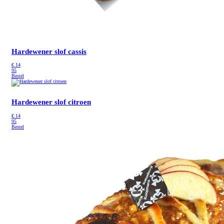
Hardewener slof cassis
€
14
95
Bestel
Hardewener slof citroen
€
14
95
Bestel