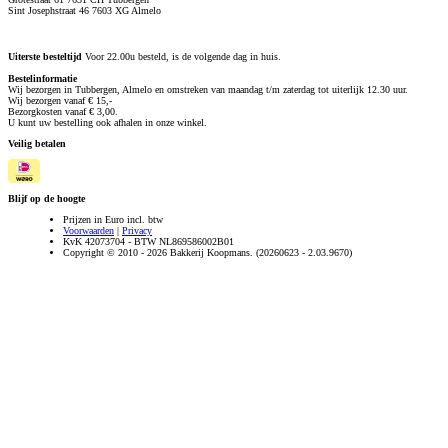
Sint Josephstraat 46 7603 XG Almelo
Uiterste besteltijd
Voor 22.00u besteld, is de volgende dag in huis.
Bestelinformatie
Wij bezorgen in Tubbergen, Almelo en omstreken van maandag t/m zaterdag tot uiterlijk 12.30 uur.
Wij bezorgen vanaf € 15,-
Bezorgkosten vanaf € 3,00.
U kunt uw bestelling ook afhalen in onze winkel.
Veilig betalen
Blijf op de hoogte
Prijzen in Euro incl. btw
Voorwaarden
|
Privacy
KvK 42073704 - BTW NL869586002B01
Copyright © 2010 - 2026 Bakkerij Koopmans. (20260623 - 2.03.9670)