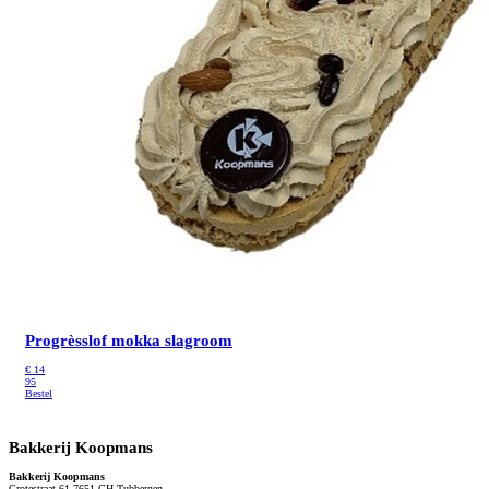
Progrèsslof mokka slagroom
€
14
95
Bestel
Bakkerij Koopmans
Bakkerij Koopmans
Grotestraat 61 7651 CH Tubbergen