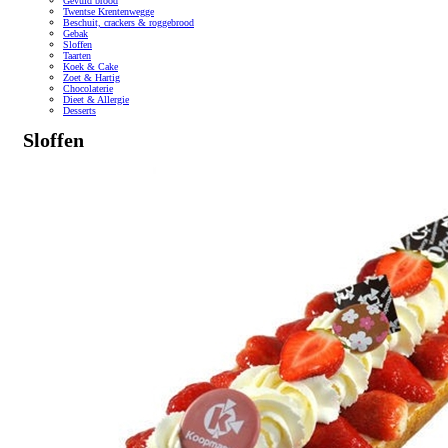
Gevuld brood
Twentse Krentenwegge
Beschuit, crackers & roggebrood
Gebak
Sloffen
Taarten
Koek & Cake
Zoet & Hartig
Chocolaterie
Dieet & Allergie
Desserts
Sloffen