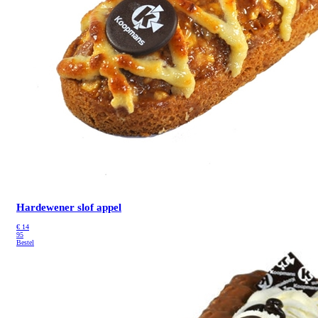
Hardewener slof appel
€
14
95
Bestel