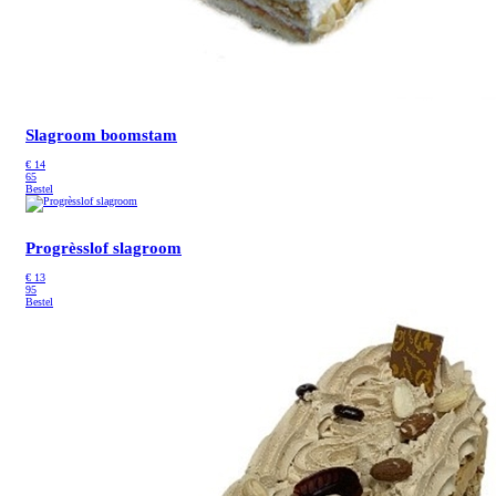
Slagroom boomstam
€
14
65
Bestel
Progrèsslof slagroom
€
13
95
Bestel