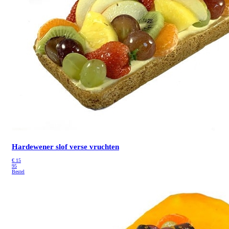
Hardewener slof verse vruchten
€
15
95
Bestel