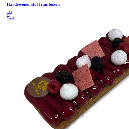
Hardewener slof frambozen
€
14
95
Bestel