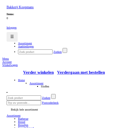
Bakkerij Koopmans
Items:
0
Inloggen
☰
Assortiment
Aanbiedingen
Zoeken
Menu
Account
Winkelwagen
Verder winkelen
Verdergaan met bestellen
Home
Assortiment
Sloffen
Zoeken
Postcodecheck
Bekijk hele assortiment
Assortiment
Barbecue
Brood
Broodjes