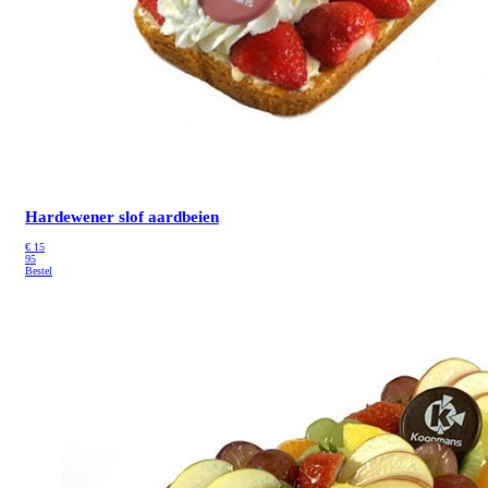
Hardewener slof aardbeien
€
15
95
Bestel