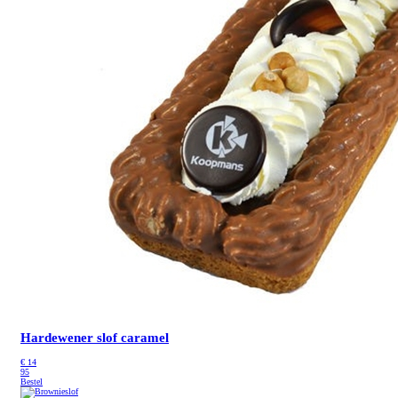
Hardewener slof caramel
€
14
95
Bestel