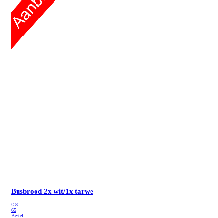
Busbrood 2x wit/1x tarwe
€
8
65
Bestel