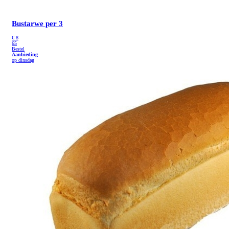
Bustarwe
per 3
€
8
65
Bestel
Aanbieding
op dinsdag