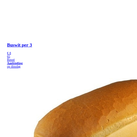
Buswit
per 3
€
8
65
Bestel
Aanbieding
op dinsdag