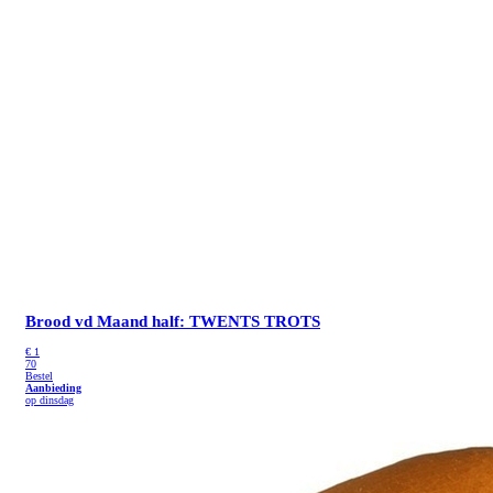
Brood vd Maand half: TWENTS TROTS
€
1
70
Bestel
Aanbieding
op dinsdag