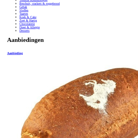
Twentse Krentenwegge
Beschuit, crackers & roggebrood
Gebak
Sloffen
Taarten
Koek & Cake
Zoet & Hartig
Chocolaterie
Dieet & Allergie
Desserts
Aanbiedingen
Aanbieding