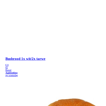
Busbrood 1x wit/2x tarwe
€
8
65
Bestel
Aanbieding
op woensdag