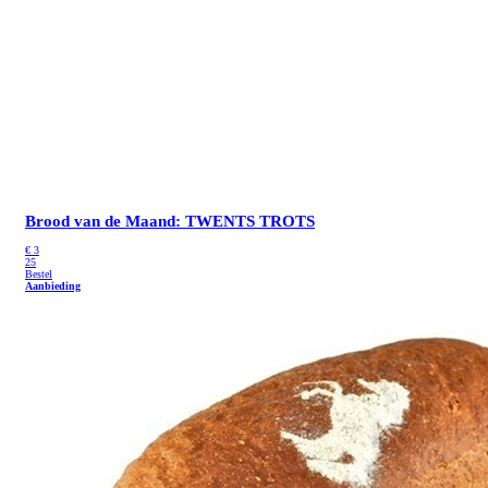
Brood van de Maand: TWENTS TROTS
€
3
25
Bestel
Aanbieding