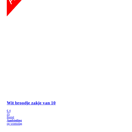
Wit broodje
zakje van 10
€
4
25
Bestel
Aanbieding
op woensdag