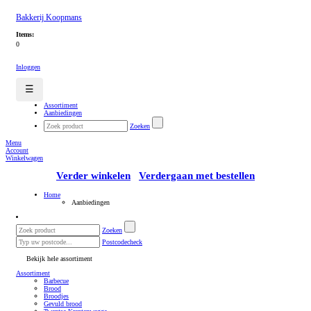
Bakkerij Koopmans
Items:
0
Inloggen
☰
Assortiment
Aanbiedingen
Zoeken
Menu
Account
Winkelwagen
Verder winkelen
Verdergaan met bestellen
Home
Aanbiedingen
Zoeken
Postcodecheck
Bekijk hele assortiment
Assortiment
Barbecue
Brood
Broodjes
Gevuld brood