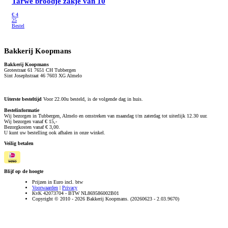
Tarwe broodje
zakje van 10
€
4
25
Bestel
Bakkerij Koopmans
Bakkerij Koopmans
Grotestraat 61 7651 CH Tubbergen
Sint Josephstraat 46 7603 XG Almelo
Uiterste besteltijd
Voor 22.00u besteld, is de volgende dag in huis.
Bestelinformatie
Wij bezorgen in Tubbergen, Almelo en omstreken van maandag t/m zaterdag tot uiterlijk 12.30 uur.
Wij bezorgen vanaf € 15,-
Bezorgkosten vanaf € 3,00.
U kunt uw bestelling ook afhalen in onze winkel.
Veilig betalen
Blijf op de hoogte
Prijzen in Euro incl. btw
Voorwaarden
|
Privacy
KvK 42073704 - BTW NL869586002B01
Copyright © 2010 - 2026 Bakkerij Koopmans. (20260623 - 2.03.9670)