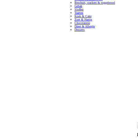
Beschuit, crackers & roggebrood
Gebak
Sloffen
Taarten
Koek & Cake
Zoet & Hartig
Chocolaterie
Dieet & Allergie
Desserts