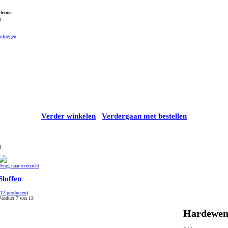
Items:
0
Inloggen
Verder winkelen
Verdergaan met bestellen
l
Terug naar overzicht
Sloffen
(12 producten)
Product 7 van 12
Hardewene