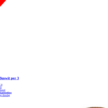
Buswit
per 3
€
8
65
Bestel
Aanbieding
op dinsdag