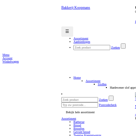
Bakkerij Koopmans
☰
Assortiment
Aanbiedingen
Zoeken
Menu
Account
Winkelwagen
Home
Assortiment
Sloffen
Hardewener slof appe
Zoeken
Postcodecheck
Bekijk hele assortiment
Assortiment
Barbecue
Brood
Broodjes
Gevuld brood
Twentse Krentenwegge