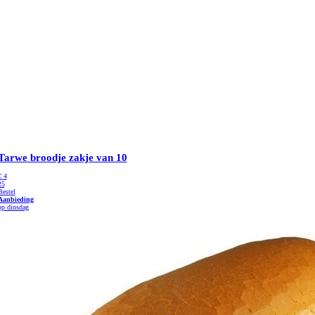
Tarwe broodje
zakje van 10
€
4
25
Bestel
Aanbieding
op dinsdag