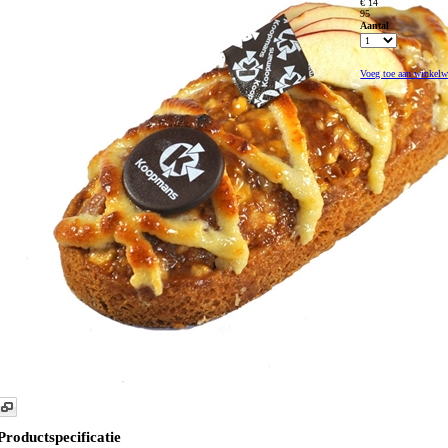
€ 14
95
Aantal
Voeg toe aan winkel
Productspecificatie