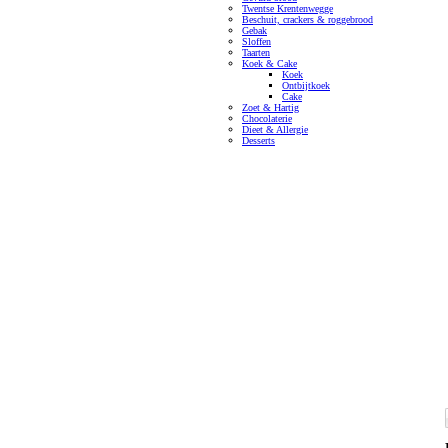
Twentse Krentenwegge
Beschuit, crackers & roggebrood
Gebak
Sloffen
Taarten
Koek & Cake
Koek
Ontbijtkoek
Cake
Zoet & Hartig
Chocolaterie
Dieet & Allergie
Desserts