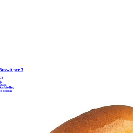
Buswit
per 3
€
8
65
Bestel
Aanbieding
op dinsdag