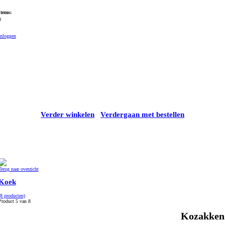
Items:
0
Inloggen
Verder winkelen
Verdergaan met bestellen
Terug naar overzicht
Koek
(8 producten)
Product 5 van 8
Kozakken