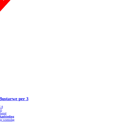
Bustarwe
per 3
€
8
65
Bestel
Aanbieding
op woensdag