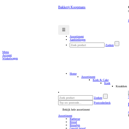
Bakkerij Koopmans
☰
Assortiment
Aanbiedingen
Zoeken
Menu
Account
Winkelwagen
Home
Assortiment
Koek & Cake
Koek
Kozakken
Zoeken
Postcodecheck
Bekijk hele assortiment
Assortiment
Barbecue
Brood
Broodjes
Gevuld brood