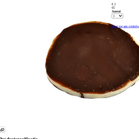
€ 2
65
Aantal
Voeg toe aan winkel