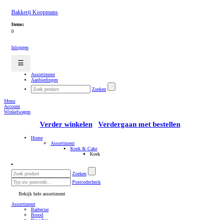
Bakkerij Koopmans
Items:
0
Inloggen
☰
Assortiment
Aanbiedingen
Zoeken
Menu
Account
Winkelwagen
Verder winkelen
Verdergaan met bestellen
Home
Assortiment
Koek & Cake
Koek
Zoeken
Postcodecheck
Bekijk hele assortiment
Assortiment
Barbecue
Brood