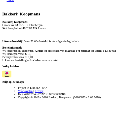
Bestel
Bakkerij Koopmans
Bakkerij Koopmans
Grotestraat 61 7651 CH Tubbergen
Sint Josephstraat 46 7603 XG Almelo
Uiterste besteltijd
Voor 22.00u besteld, is de volgende dag in huis.
Bestelinformatie
Wij bezorgen in Tubbergen, Almelo en omstreken van maandag t/m zaterdag tot uiterlijk 12.30 uur.
Wij bezorgen vanaf € 15,-
Bezorgkosten vanaf € 3,00.
U kunt uw bestelling ook afhalen in onze winkel.
Veilig betalen
Blijf op de hoogte
Prijzen in Euro incl. btw
Voorwaarden
|
Privacy
KvK 42073704 - BTW NL869586002B01
Copyright © 2010 - 2026 Bakkerij Koopmans. (20260623 - 2.03.9670)