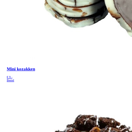
Mini kozakken
€
9.-
Bestel