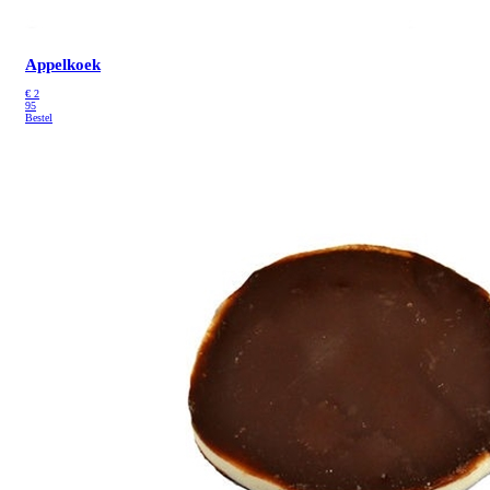
Appelkoek
€
2
95
Bestel