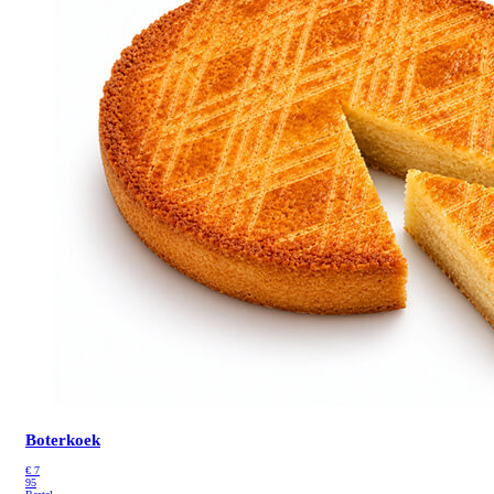
Boterkoek
€
7
95