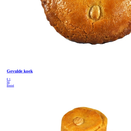
Gevulde koek
€
1
90
Bestel