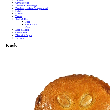
Broodjes
Gevuld brood
Twentse Krentenwegge
Beschuit, crackers & roggebrood
Gebak
Sloffen
Taarten
Koek & Cake
Koek
Ontbijtkoek
Cake
Zoet & Hartig
Chocolaterie
Dieet & Allergie
Desserts
Koek