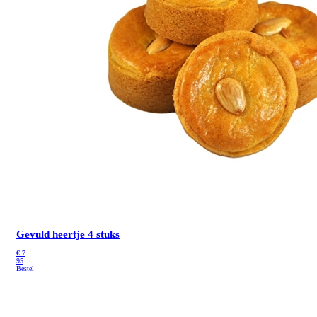
Gevuld heertje 4 stuks
€
7
95
Bestel