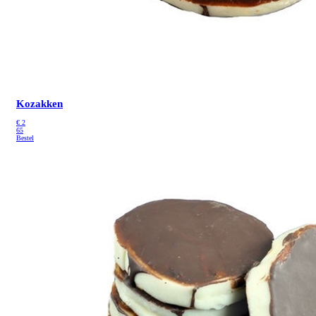
Kozakken
€
2
65
Bestel