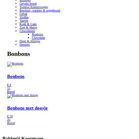
Broodjes
Gevuld brood
Twentse Krentenwegge
Beschuit, crackers & roggebrood
Gebak
Sloffen
Taarten
Koek & Cake
Zoet & Hartig
Chocolaterie
Bonbons
Chocolade
Dieet & Allergie
Desserts
Bonbons
Bonbons
€
6
55
Bestel
Bonbons met doosje
€
18
25
Bestel
Bakkerij Koopmans