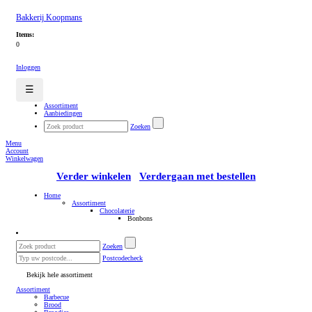
Bakkerij Koopmans
Items:
0
Inloggen
☰
Assortiment
Aanbiedingen
Zoeken
Menu
Account
Winkelwagen
Verder winkelen
Verdergaan met bestellen
Home
Assortiment
Chocolaterie
Bonbons
Zoeken
Postcodecheck
Bekijk hele assortiment
Assortiment
Barbecue
Brood