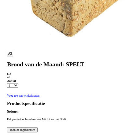
Brood van de Maand: SPELT
€ 3
45
Aantal
Voeg toe aan winkelwagen
Productspecificatie
Seizoen
Dit product is leverbaar van 1-6 tot en met 30-6.