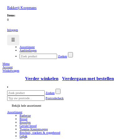
Bakkerij Koopmans
Items:
0
Inloggen
☰
Assortiment
Aanbiedingen
Zoeken
Menu
Account
Winkelwagen
Verder winkelen
Verdergaan met bestellen
Zoeken
Postcodecheck
Bekijk hele assortiment
Assortiment
Barbecue
Brood
Broodjes
Gevuld brood
Twentse Krentenwegge
Beschuit, crackers & roggebrood
Gebak