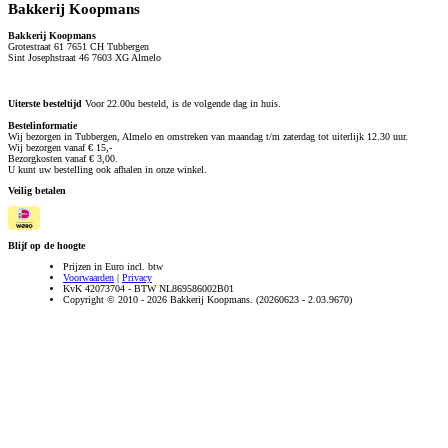
Bakkerij Koopmans
Bakkerij Koopmans
Grotestraat 61 7651 CH Tubbergen
Sint Josephstraat 46 7603 XG Almelo
Uiterste besteltijd
Voor 22.00u besteld, is de volgende dag in huis.
Bestelinformatie
Wij bezorgen in Tubbergen, Almelo en omstreken van maandag t/m zaterdag tot uiterlijk 12.30 uur.
Wij bezorgen vanaf € 15,-
Bezorgkosten vanaf € 3,00.
U kunt uw bestelling ook afhalen in onze winkel.
Veilig betalen
Blijf op de hoogte
Prijzen in Euro incl. btw
Voorwaarden
|
Privacy
KvK 42073704 - BTW NL869586002B01
Copyright © 2010 - 2026 Bakkerij Koopmans. (20260623 - 2.03.9670)