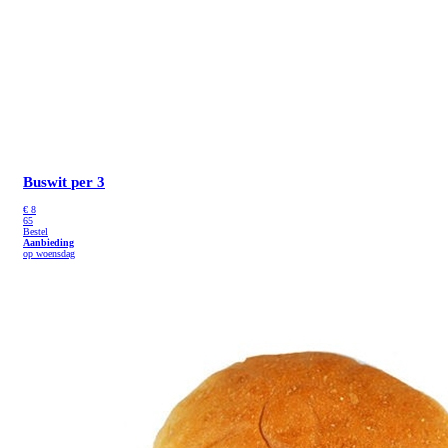
Buswit
per 3
€
8
65
Bestel
Aanbieding
op woensdag