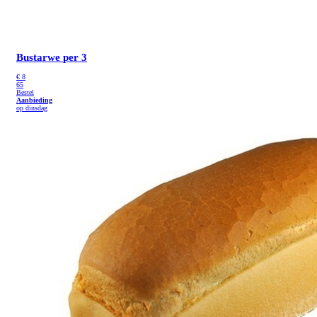
Bustarwe
per 3
€
8
65
Bestel
Aanbieding
op dinsdag