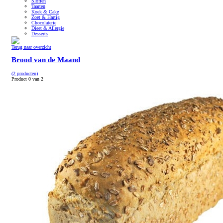
Sloffen
Taarten
Koek & Cake
Zoet & Hartig
Chocolaterie
Dieet & Allergie
Desserts
Terug naar overzicht
Brood van de Maand
(2 producten)
Product 0 van 2