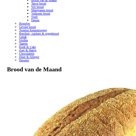
Brood van de Maand
Tarwe brood
Wit brood
Meergranen brood
Volkoren brood
Spelt
Desem
Broodjes
Gevuld brood
Twentse Krentenwegge
Beschuit, crackers & roggebrood
Gebak
Sloffen
Taarten
Koek & Cake
Zoet & Hartig
Chocolaterie
Dieet & Allergie
Desserts
Brood van de Maand