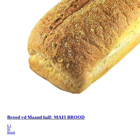
Brood vd Maand half: MAIS BROOD
€
1
85
Bestel