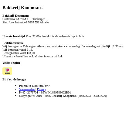
Bakkerij Koopmans
Bakkerij Koopmans
Grotestraat 61 7651 CH Tubbergen
Sint Josephstraat 46 7603 XG Almelo
Uiterste besteltijd
Voor 22.00u besteld, is de volgende dag in huis.
Bestelinformatie
Wij bezorgen in Tubbergen, Almelo en omstreken van maandag t/m zaterdag tot uiterlijk 12.30 uur.
Wij bezorgen vanaf € 15,-
Bezorgkosten vanaf € 3,00.
U kunt uw bestelling ook afhalen in onze winkel.
Veilig betalen
Blijf op de hoogte
Prijzen in Euro incl. btw
Voorwaarden
|
Privacy
KvK 42073704 - BTW NL869586002B01
Copyright © 2010 - 2026 Bakkerij Koopmans. (20260623 - 2.03.9670)