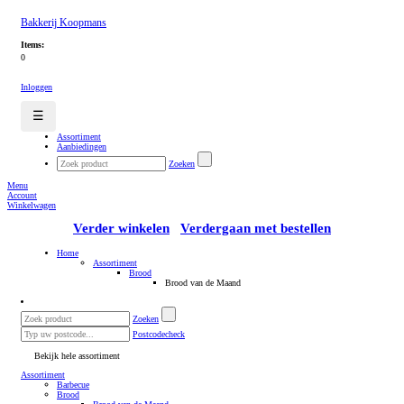
Bakkerij Koopmans
Items:
0
Inloggen
☰
Assortiment
Aanbiedingen
Zoeken
Menu
Account
Winkelwagen
Verder winkelen
Verdergaan met bestellen
Home
Assortiment
Brood
Brood van de Maand
Zoeken
Postcodecheck
Bekijk hele assortiment
Assortiment
Barbecue
Brood